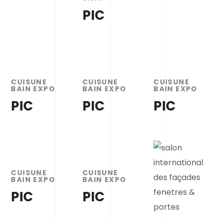
PIC
CUISUNE
CUISUNE
CUISUNE
BAIN EXPO
BAIN EXPO
BAIN EXPO
PIC
PIC
PIC
CUISUNE
CUISUNE
BAIN EXPO
BAIN EXPO
PIC
PIC