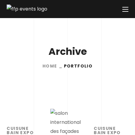
Archive
HOME
PORTFOLIO
CUISUNE
CUISUNE
BAIN EXPO
BAIN EXPO