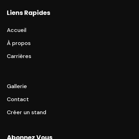
Liens Rapides
Accueil
À propos
Carrières
.
Gallerie
Contact
Créer un stand
Abonnez Vous