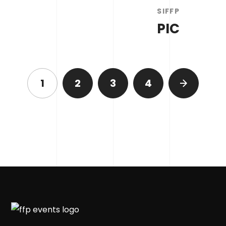
SIFFP
PIC
1
2
3
4