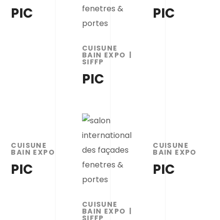
PIC
PIC
CUISUNE
BAIN EXPO
SIFFP
PIC
CUISUNE
CUISUNE
BAIN EXPO
BAIN EXPO
PIC
PIC
CUISUNE
BAIN EXPO
SIFFP